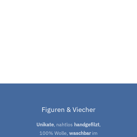
Figuren & Viecher
Unikate
, nahtlos
handgefilzt
,
100% Wolle,
waschbar
im