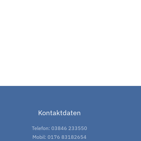
Kontaktdaten
Telefon: 03846 233550
Mobil: 0176 83182654