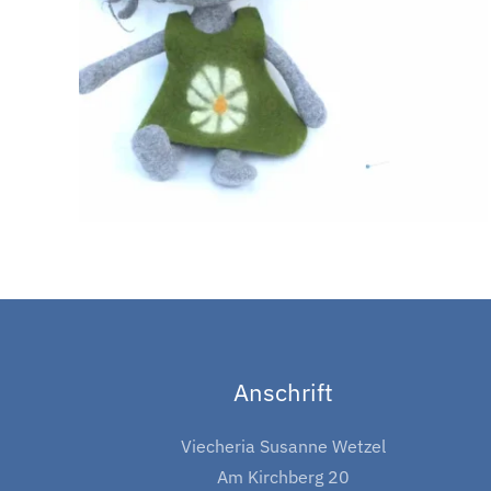
Anschrift
Viecheria Susanne Wetzel
Am Kirchberg 20