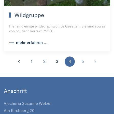
Wildgruppe
Hier sind einige wilde, rauhwollige Gesellen. Sie sind sowas
von politisch korrekt. Mit Ö…
mehr erfahren ...
1
2
3
4
5
Anschrift
Viecheria Susanne Wetzel
Am Kirchberg 20