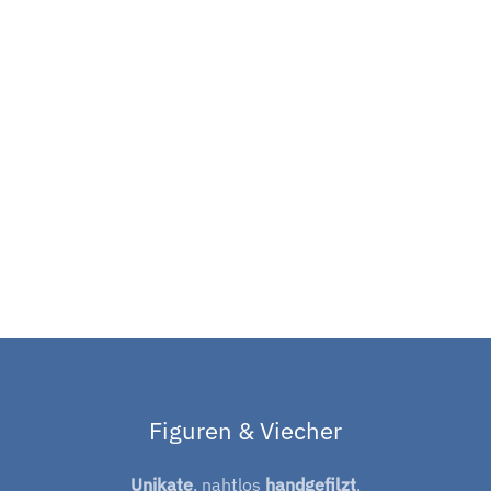
Figuren & Viecher
Unikate
, nahtlos
handgefilzt
,