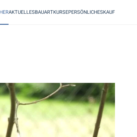
CHER
AKTUELLES
BAUART
KURSE
PERSÖNLICHES
KAUF