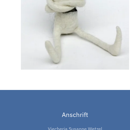
Anschrift
Viecheria Susanne Wetzel