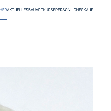
CHER
AKTUELLES
BAUART
KURSE
PERSÖNLICHES
KAUF