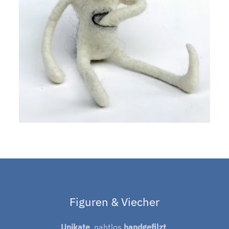
Figuren & Viecher
Unikate
, nahtlos
handgefilzt
,