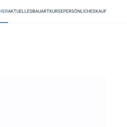
CHER
AKTUELLES
BAUART
KURSE
PERSÖNLICHES
KAUF